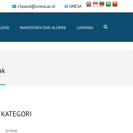
s3paud@unesa.ac.id
UNESA
LOAD
MAHASISWA DAN ALUMNI
LAYANAN
ak
KATEGORI
Artikel