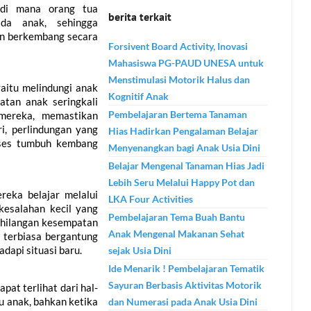
 di mana orang tua 
berita terkait
da anak, sehingga 
n berkembang secara 
Forsivent Board Activity, Inovasi
Mahasiswa PG-PAUD UNESA untuk
Menstimulasi Motorik Halus dan
aitu melindungi anak 
Kognitif Anak
tan anak seringkali 
Pembelajaran Bertema Tanaman
mereka, memastikan 
, perlindungan yang 
Hias Hadirkan Pengalaman Belajar
ses tumbuh kembang 
Menyenangkan bagi Anak Usia Dini
Belajar Mengenal Tanaman Hias Jadi
Lebih Seru Melalui Happy Pot dan
eka belajar melalui 
LKA Four Activities
esalahan kecil yang 
Pembelajaran Tema Buah Bantu
ehilangan kesempatan 
Anak Mengenal Makanan Sehat
terbiasa bergantung 
dapi situasi baru.
sejak Usia Dini
Ide Menarik ! Pembelajaran Tematik
Sayuran Berbasis Aktivitas Motorik
pat terlihat dari hal-
 anak, bahkan ketika 
dan Numerasi pada Anak Usia Dini