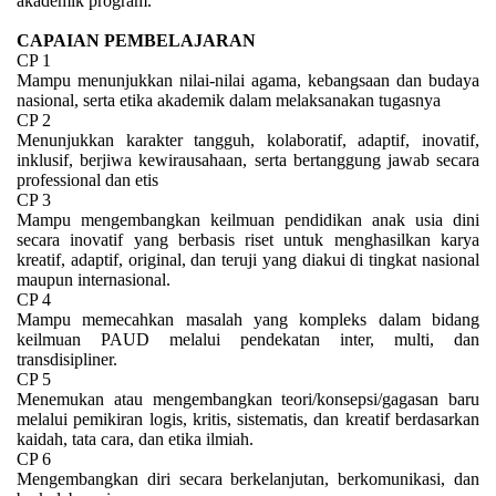
akademik program.
CAPAIAN PEMBELAJARAN
CP 1
Mampu menunjukkan nilai-nilai agama, kebangsaan dan budaya
nasional, serta etika akademik dalam melaksanakan tugasnya
CP 2
Menunjukkan karakter tangguh, kolaboratif, adaptif, inovatif,
inklusif, berjiwa kewirausahaan, serta bertanggung jawab secara
professional dan etis
CP 3
Mampu mengembangkan keilmuan pendidikan anak usia dini
secara inovatif yang berbasis riset untuk menghasilkan karya
kreatif, adaptif, original, dan teruji yang diakui di tingkat nasional
maupun internasional.
CP 4
Mampu memecahkan masalah yang kompleks dalam bidang
keilmuan PAUD melalui pendekatan inter, multi, dan
transdisipliner.
CP 5
Menemukan atau mengembangkan teori/konsepsi/gagasan baru
melalui pemikiran logis, kritis, sistematis, dan kreatif berdasarkan
kaidah, tata cara, dan etika ilmiah.
CP 6
Mengembangkan diri secara berkelanjutan, berkomunikasi, dan