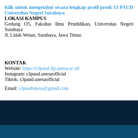
Klik untuk mengetahui secara lengkap profil prodi S3 PAUD
Universitas Negeri Surabaya
LOKASI KAMPUS
Gedung O5, Fakultas Ilmu Pendidikan, Universitas Negeri
Surabaya
Jl. Lidah Wetan, Surabaya, Jawa Timur.
KONTAK
Website:
https://s3paud.fip.unesa.ac.id/
Instagram: s3paud.unesaofficial
Tiktok:
s3paud.unesaofficial
Email:
s3paudunesa@gmail.com