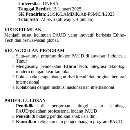
Universitas
: UNESA
Tanggal Berdiri
: 15 Januari 2025
SK Pendirian
: 21/SK/LAMDIK/Ak-PSM/D/I/2025
Total SKS
: 72 SKS (68 wajib, 4 pilihan)
VISI KEILMUAN
Menjadi pusat keilmuan PAUD yang inovatif berbasis Ethno-
Tech dan berwawasan global.
KEUNGGULAN PROGRAM
Satu-satunya program doktor PAUD di kawasan Indonesia
Timur
Mengusung pendekatan
Ethno-Tech
: integrasi teknologi
modern dengan kearifan lokal
Fokus pada pengembangan riset kreatif dan original bertaraf
internasional
Kolaborasi dengan institusi nasional dan internasional
PROFIL LULUSAN
Pendidik
di perguruan tinggi atau lembaga
PAUD/pelatihan professional bidang PAUD
Peneliti
di bidang pendidikan anak usia dini
Konsultan
kebijakan dan pengembangan program PAUD