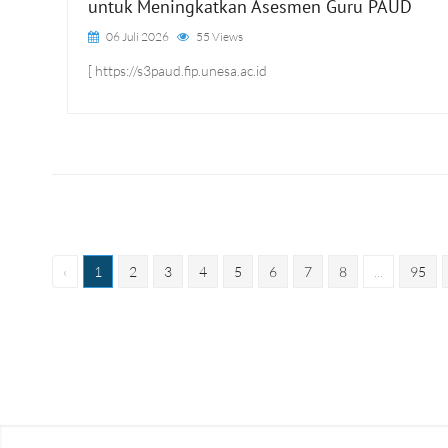
untuk Meningkatkan Asesmen Guru PAUD
06 Juli 2026
55 Views
[ https://s3paud.fip.unesa.ac.id
‹
1
2
3
4
5
6
7
8
...
95