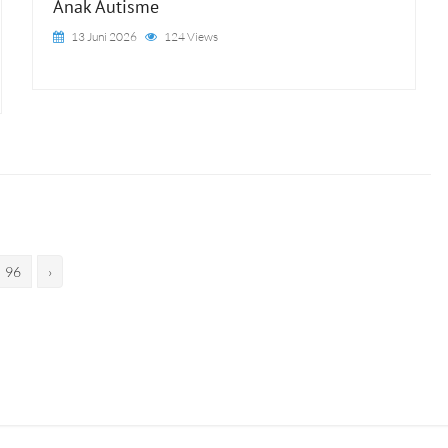
Anak Autisme
13 Juni 2026
124 Views
96
›