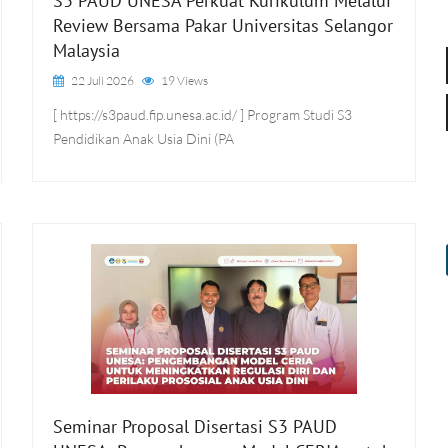
S3 PAUD UNESA Perkuat Kurikulum Melalui
Review Bersama Pakar Universitas Selangor
Malaysia
22 Juli 2026
19 Views
[ https://s3paud.fip.unesa.ac.id/ ] Program Studi S3
Pendidikan Anak Usia Dini (PA
Seminar Proposal Disertasi S3 PAUD