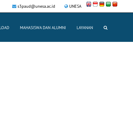
s3paud@unesa.ac.id
UNESA
LOAD
MAHASISWA DAN ALUMNI
LAYANAN