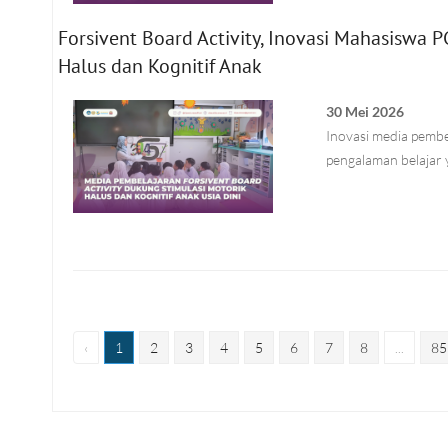
Forsivent Board Activity, Inovasi Mahasiswa
Halus dan Kognitif Anak
30 Mei 2026
Inovasi media pembe
pengalaman belajar
‹
1
2
3
4
5
6
7
8
...
85