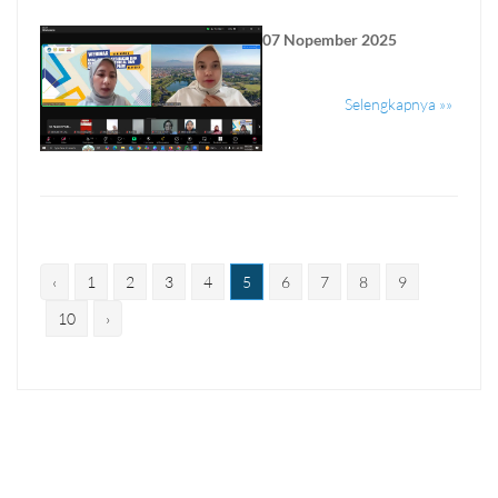
07 Nopember 2025
Selengkapnya »»
‹
1
2
3
4
5
6
7
8
9
10
›